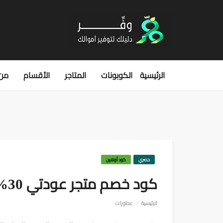
الرئيسية
الكوبونات
المتاجر
الأقسام
من 
حصري
كود أونلاين
كود خصم متجر عودتي 30%
الرئيسية
عطورات