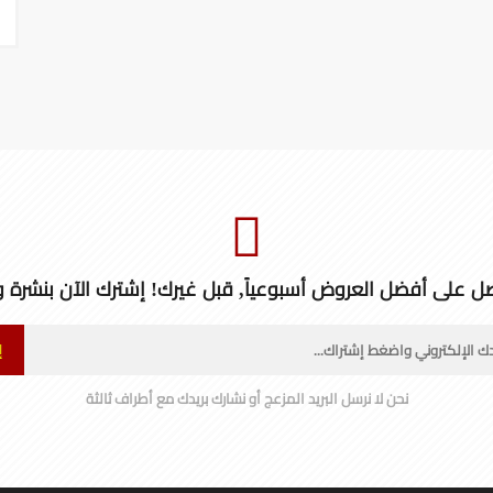
ل على أفضل العروض أسبوعياً, قبل غيرك! إشترك الآن بنشرة و
إ
نحن لا نرسل البريد المزعج أو نشارك بريدك مع أطراف ثالثة