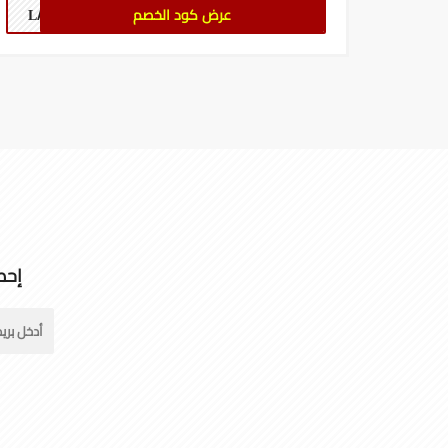
عرض كود الخصم
LA18
إحص