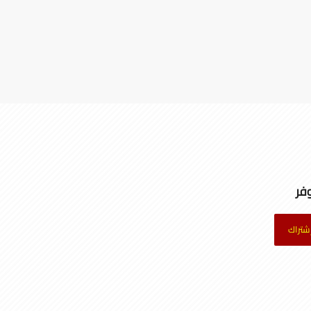
فر
شتراك