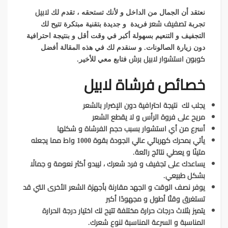
لابيل
نعتقد أن الجمال من الداخل و لأنك تستحقه ، تقدم لك
تصفيف شعر
تجربة
فريدة و جديدة بتقنية مبتكرة تتيح لك
التجفيف و التنعيم بسهولة أكبر في وقت أقل و بنتيجة احترافية
دون زيارة الصالونات. و سنقدم لك في هذه المقالة أفضل
كوبون استشوار لابيل برش
فتابع معي للأخير.
خصائص فرشاة لابيل
يجلب لك نتيجة احترافية دون الإضرار بالشعر
مريح على فروة الرأس و لا يقطع
الشعر
أسرع من أي استشوار بسبب حجم الفرشاة و شكلها
يأتي بمحرك كهربائي عالي الجودة بقوة 1000 واط مما يجعله
متينًا و يعطي نتائج رائعة.
يساعدك على تجفيف و فرد شعرك ، ليبدو أكثر نعومة و جمالًا
بشكل طبيعي.
يوفر نصف الوقت و الجهد مقارنة بأجهزة الشعر الأخرى التي قد
تستغرق وقتًا أطول و مجهودًا أكبر
يتميز بثلاث درجات حرارة مختلفة تتيح لك اختيار درجة الحرارة
المناسبة و السرعة المناسبة لنوع شعرك.