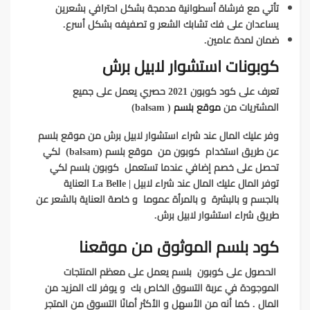
تأتي مع فرشاة أسطوانية مدمجة بشكل احترافي بشعرين
يساعدان على فك تشابك
الشعر
و تصفيفه بشكل أسرع.
ضمان لمدة عامين.
كوبونات استشوار لابيل برش
تعرف على
كود كوبون 2021 حصري
يعمل على جميع
المشتريات من
موقع بلسم
( balsam)
وفر عليك المال عند شراء
استشوار لابيل برش
من موقع بلسم
عن طريق استخدام
كوبون
من موقع بلسم (balsam) لكي
تحصل على خصم إضافي عندما تستعمل
كوبون
بلسم
لكي
توفر المال عليك المال عند شراء لابيل | La Belle العناية
بالجسم و بالبشرة و بالمرأة عموما و خاصة العناية بالشعر عن
طريق شراء
استشوار لابيل برش
.
كود بلسم الموثوق من موقعنا
الحصول على
كوبون
بلسم
يعمل على معظم المنتجات
الموجودة في عربة التسوق الخاص بك و يوفر لك المزيد من
المال . كما أنه من الأسهل و الأكثر أمانًا التسوق من المتجر