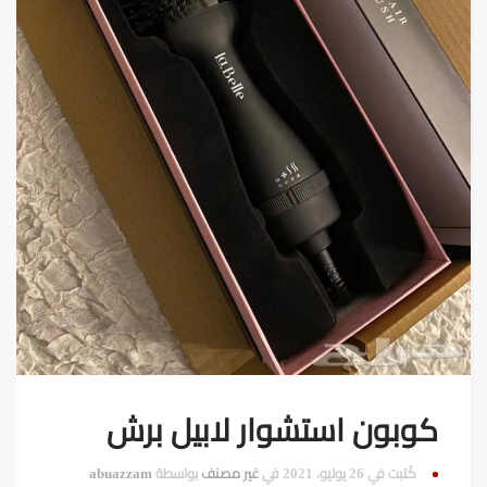
كوبون استشوار لابيل برش
كُتبت في 26 يوليو، 2021 في
غير مصنف
بواسطة
abuazzam