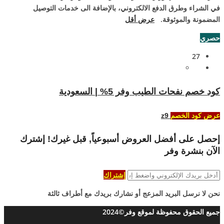
في الشراء وطرق الدفع الالكتروني، بالإضافة الى خدمات التوصيل
المضمونة والموثوقة.
عرض أقل
حصري
27
كود خصم نفحات الطيب وفر 5% | السعودية
z9
عرض كود الخصم
إحصل على أفضل العروض أسبوعياً, قبل غيرك! إشترك
الآن بنشرة وفر
إشتراك
نحن لا نرسل البريد المزعج أو نشارك بريدك مع أطراف ثالثة
جميع الحقوق محفوظة لموقع وفر©2024