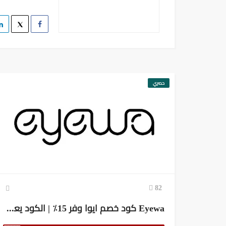
حصري
82
Eyewa كود خصم ايوا وفر 15٪ | الكود يعمل في السعودية والإمارات