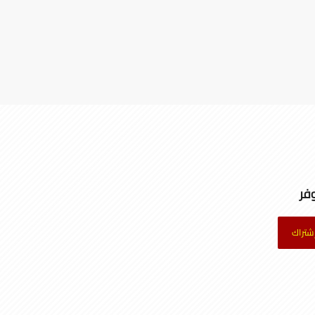
فر
شتراك