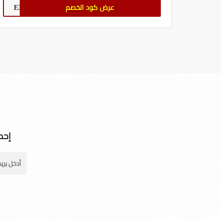
عرض كود الخصم
E313
إحص