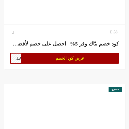
58
كود خصم بيّاك وفر 5% | احصل على خصم لأفضل متجر متخصص في بيع القهوة
عرض كود الخصم
LA61
حصري