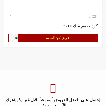
528
كود خصم بياك 10%
عرض كود الخصم
IB10
إحصل على أفضل العروض أسبوعياً, قبل غيرك! إشترك
الآن بنشرة وفر