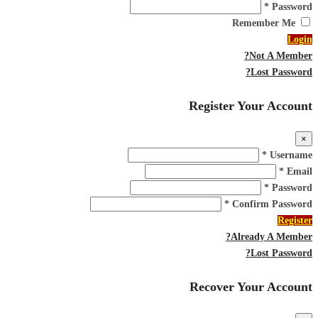
Password *
Remember Me
Login
Not A Member?
Lost Password?
Register Your Account
×
Username *
Email *
Password *
Confirm Password *
Register
Already A Member?
Lost Password?
Recover Your Account