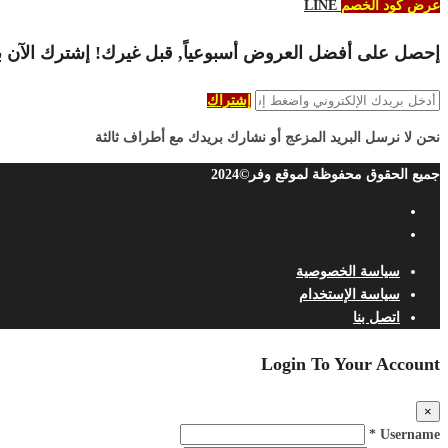
عرض كود الخصم
LINE
إحصل على أفضل العروض أسبوعياً, قبل غيرك! إشترك الآن ب
إشتراك
نحن لا نرسل البريد المزعج أو نشارك بريدك مع أطراف ثالثة
جميع الحقوق محفوظة لموقع وفر©2024
سياسة الخصوصية
سياسة الإستخدام
اتصل بنا
Login To Your Account
×
Username *