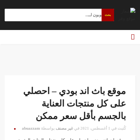
بحث
موقع باث اند بودي – احصلي
على كل منتجات العناية
بالجسم بأقل سعر ممكن
كُتبت في 1 أغسطس، 2021 في
غير مصنف
بواسطة
abuazzam