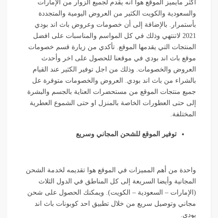
اكثر مايميز الموقع هوا انه يقدم لجميع الزوار من الإمارات
والسعودية والكويت الكثير من العروض اليومية والمتجددة
بأستمرار. بالإضافة إلى أن خصومات وعروض باث اند بودي
2021 لاتنتهي وذلك في كل المواسم والمناسبات على افضل
المنتجات التي يقدمها الموقع. تأكدي من زيارة قسم خصومات
موقع باث اند بودي في موقعنا للحصول على اخر وأحدث
العروض والخصومات. وذلك من اجل توفير الكثير عند القيام
بالشراء من باث اند بودي. العروض والخصومات متوفرة عل
جميع منتجات الموقع من مستحضرات العناية بالجسم والبشرة
إلى حتى العطورات الخاصة بالمنزل او حتى الشموع العطرية
المختلفة.
توفير الموقع للشحن المجاني وسريع
واحدة من أهم المميزات في الموقع هوا تقديمه لخدمة الشحن
المجانية وأيضا السريعة إلى كل المناطق في الدول الثلاث
(الإمارات – السعودية – الكويت). ويمكنك الحصول على شحن
مجاني وتوصيل سريع من خلال تطبيق احد كوبونات باث اند
بودي.