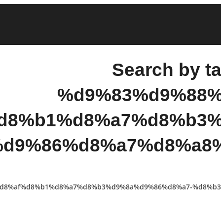
Search by ta
%d9%83%d9%88%
d8%b1%d8%a7%d8%b3%
d9%86%d8%a7%d8%a8
6-%d8%af%d8%b1%d8%a7%d8%b3%d9%8a%d9%86%d8%a7-%d8%