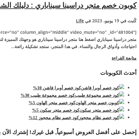
كوبون خصم متجر دراسينا سيناباري : دليلك الش
كُتبت في 19 يونيو، 2023 في
Life
متجر دراسينا سيناباري اضغط هنا متجر دراسينا سيناباري هو وجهتك المميزة لت
احتياجات وأذواق الرجال والنساء. في هدا المتجر، ستجد تشكيلة رائعة…
متابعة القراءة
أحدث الكوبونات
كود خصم أوبرا فاشن 10%
كود خصم مجموعة طبيب 30%
كود خصم متجر الهاون 5%
كود خصم متجر سكون 5%
كود خصم نظام محجوز 12%
إحصل على أفضل العروض أسبوعياً, قبل غيرك! إشترك الآن ب