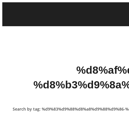
%d8%af%
%d8%b3%d9%8a%
Search by tag: %d9%83%d9%88%d8%a8%d9%88%d9%8