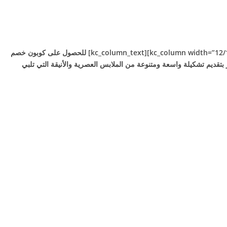
[kc_row use_container=”yes” force=”no” column_align=”middle” video_mute=”no” _id=”481004″][kc_column width=”12/12″ video_mute=”no” _id=”636851″][kc_column_text] للحصول على كوبون خصم
بتقديم تشكيلة واسعة ومتنوعة من الملابس العصرية والأنيقة التي تلبي