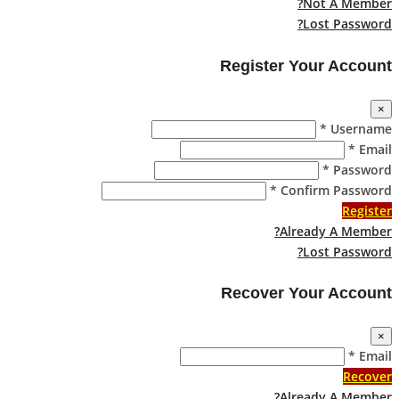
Not A Member?
Lost Password?
Register Your Account
×
Username *
Email *
Password *
Confirm Password *
Register
Already A Member?
Lost Password?
Recover Your Account
×
Email *
Recover
Already A Member?