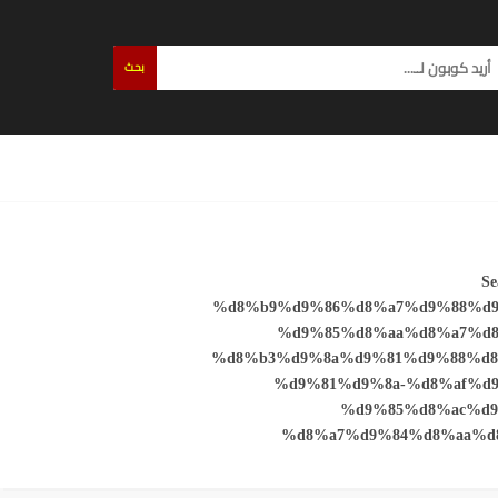
بحث
Se
%d8%b9%d9%86%d8%a7%d9%88%d9
%d9%85%d8%aa%d8%a7%d8
%d8%b3%d9%8a%d9%81%d9%88%d8
%d9%81%d9%8a-%d8%af%d9
%d9%85%d8%ac%d9
%d8%a7%d9%84%d8%aa%d