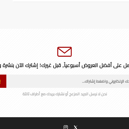
ل على أفضل العروض أسبوعياً, قبل غيرك! إشترك الآن بنشرة و
إ
نحن لا نرسل البريد المزعج أو نشارك بريدك مع أطراف ثالثة