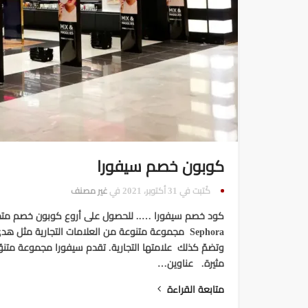
كوبون خصم سيفورا
كُتبت في 31 أكتوبر، 2021 في
غير مصنف
كود خصم سيفورا ….. للحصول على أروع كوبون خصم متجر
Sephora مجموعة متنوعة من العلامات التجارية مث
وتضمّ كذلك علامتها التجارية. تقدم سيفورا مجموعة متنو
مثيرة. عناوين…
متابعة القراءة