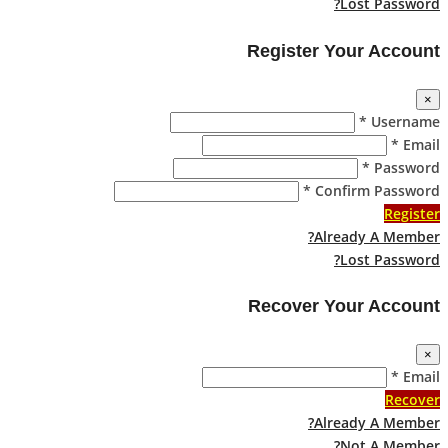
Lost Password?
Register Your Account
×
Username *
Email *
Password *
Confirm Password *
Register
Already A Member?
Lost Password?
Recover Your Account
×
Email *
Recover
Already A Member?
Not A Member?