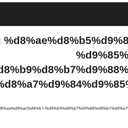
ag: %d8%ae%d8%b5%d9%8
%d9%85%
d8%b9%d8%b7%d9%88%
%d8%a7%d9%84%d9%85
85%d8%aa%d8%ac%d8%b1-%d8%b9%d8%b7%d9%88%d8%b1%d8%a