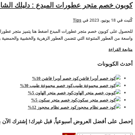
كوبون خصم متجر عطورات المبدع : دليلك الشام
كُتبت في 18 يونيو، 2023 في
Tips
للحصول على كوبون خصم متجر عطورات المبدع اضغط هنا يتميز متجر عطورات ا
واسعة من العطور المتنوعة التي تتضمن العطور الزهرية والخشبية والحمضية
متابعة القراءة
أحدث الكوبونات
كود خصم أوبرا فاشن 10%
كود خصم مجموعة طبيب 30%
كود خصم متجر الهاون 5%
كود خصم متجر سكون 5%
كود خصم نظام محجوز 12%
إحصل على أفضل العروض أسبوعياً, قبل غيرك! إشترك الآن ب