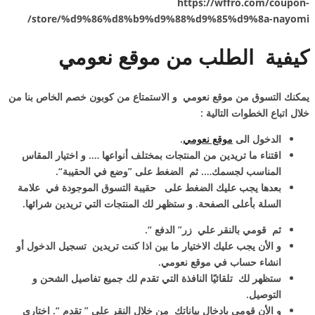
https://wffro.com/coupon-
store/%d9%86%d8%b9%d9%88%d9%85%d9%8a-nayomi/
كيفية الطلب من موقع نعومي
يمكنك التسوق من موقع نعومي و الاستمتاع من كوبون خصم الخاص بنا من
خلال اتباع الخطوات التالية :
الدخول الى
موقع نعومي
.
اقتناء ما تريدين من المنتجات بمختلف أنواعها …. و اختيار المقاس
المناسب لجسمك…. ثم الضغط على ”وضع في الحقيبة“.
بعدها يجب عليك الضغط على حقيبة التسوق الموجودة في علامة
السلة بأعلى الصفحة. و ستظهر لك المنتجات التي تريدين شرائها.
ثم قومي بالنقر علي زر” الدفع “.
و الأن يجب عليك الاختيار ما بين اذا كنت تريدين تسجيل الدخول أو
انشاء حساب في موقع نعومي.
ستظهر لك تلقائيًا النافذة التي تقدم لك جميع تفاصيل الشحن و
التوصيل.
و الأن قومي بادخال بياناتك من خلال النقر على ” تقدم “. اختاري