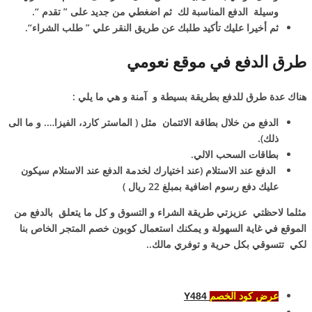
وسيلة الدفع المناسبة لك ثم اضغطي من جديد على ” تقدم “.
ثم أخيرا عليك تأكيد طلبك عن طريق النقر علي ” طلب الشراء“.
طرق الدفع في موقع نعومي
هناك عدة طرق للدفع بطريقة بسيطة و آمنة و هي ما يلي :
الدفع من خلال بطاقة الائتمان مثل ( الماستر كارد، الفيزا…. و ما الى
ذلك).
بطاقات السحب الالي.
الدفع عند الاستلام (عند اختيارك لخدمة الدفع عند الاستلام سيكون
عليك دفع رسوم اضافية بمبلغ 22 ريال )
مثلما لاحظتي عزيزتي طريقة الشراء و التسوق و كل ما يتعلق بالدفع من
الموقع في غاية السهولة و يمكنك استعمال كوبون خصم المتجر الخاص بنا
لكي تتسوقي بكل حرية و توفري مالك..
Y484
عرض كود الخصم