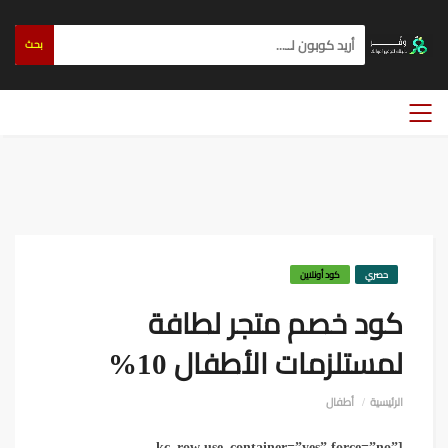
بحث
حصري
كود أونلاين
كود خصم متجر لطافة
لمستلزمات الأطفال 10%
الرئيسية
أطفال
[kc_row use_container=”yes” force=”no”