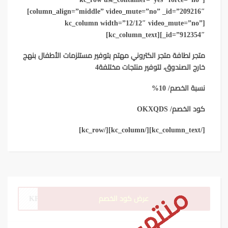
column_align=”middle” video_mute=”no” _id=”209216″]
[kc_column width=”12/12″ video_mute=”no”
_id=”912354″][kc_column_text]
متجر لطافة متجر الكتروني مهتم بتوفير مستلزمات الأطفال بنهج
خارج الصندوق، لتوفير منتجات مختلفة4
نسبة الخصم/ 10%
كود الخصم/ OKXQDS
[/kc_column_text][/kc_column][/kc_row]
عرض كود الخصم
KPDY