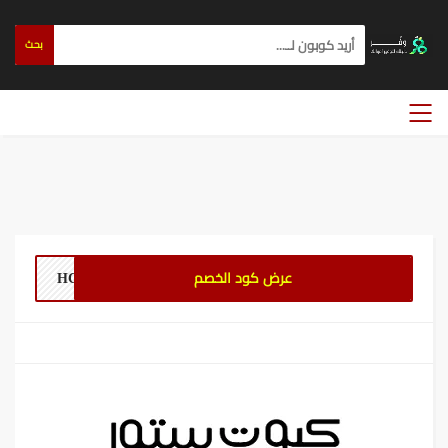
بحث
عرض كود الخصم
HCGK