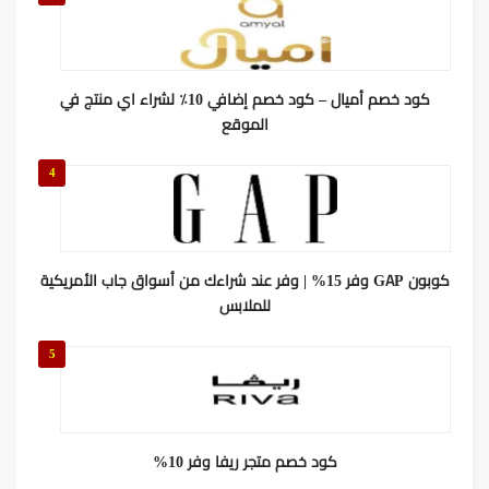
كود خصم أميال – كود خصم إضافي 10٪ لشراء اي منتج في
الموقع
4
كوبون GAP وفر 15% | وفر عند شراءك من أسواق جاب الأمريكية
للملابس
5
كود خصم متجر ريفا وفر 10%