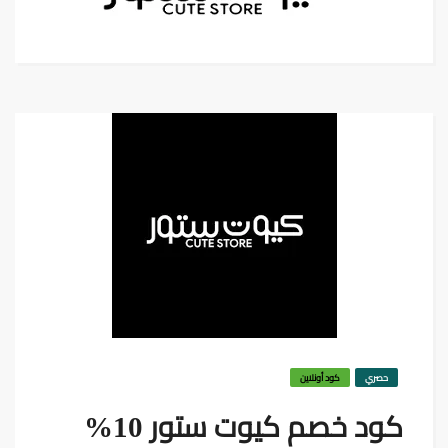
حصري
كود أونلاين
كود خصم كيوت ستور 10%