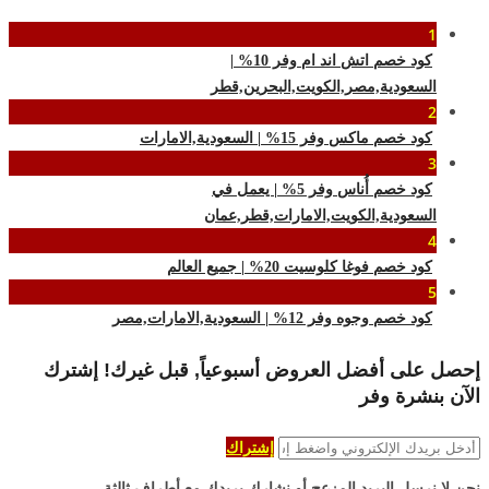
1
كود خصم اتش اند ام وفر 10% |
السعودية,مصر,الكويت,البحرين,قطر
2
كود خصم ماكس وفر 15% | السعودية,الامارات
3
كود خصم أُناس وفر 5% | يعمل في
السعودية,الكويت,الامارات,قطر,عمان
4
كود خصم فوغا كلوسيت 20% | جميع العالم
5
كود خصم وجوه وفر 12% | السعودية,الامارات,مصر
إحصل على أفضل العروض أسبوعياً, قبل غيرك! إشترك
الآن بنشرة وفر
إشتراك
نحن لا نرسل البريد المزعج أو نشارك بريدك مع أطراف ثالثة