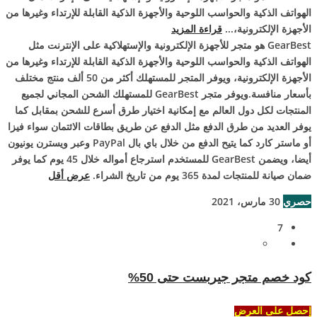
الهواتف الذكية والحواسب اللوحية والأجهزة الذكية القابلة للإرتداء وغيرها من
الأجهزة الإلكترونية،...
قراءة المزيد
GearBest هو متجر للأجهزة الإلكترونية والإستهلاكية على الإنترنت مثل
الهواتف الذكية والحواسب اللوحية والأجهزة الذكية القابلة للإرتداء وغيرها من
الأجهزة الإلكترونية، ويوفر المتجر للمستهلك أكثر من 50 ألف منتج مختلف
بأسعار منافسة.ويوفر متجر GearBest للمستهلك الشحن المجاني لجميع
المنتجات لكل دول العالم مع إمكانية اختيار طرق أسرع للشحن بمقابل كما
يوفر العديد من طرق الدفع مثل الدفع عن طريق بطاقات الائتمان سواء فيزا
أو ماستر كارد كما يتيح الدفع من خلال باي بال PayPal وعبر ويسترن يونيون
أيضا، ويضمن GearBest للمستخدم استرجاع أمواله خلال 45 يوم كما يوفر
ضمان صيانة للمنتجات لمدة 365 يوم من تاريخ الشراء.
عرض أقل
حصري
30 مارس، 2021
7
كود خصم متجر جيربست حتى 50%
إحصل على العرض