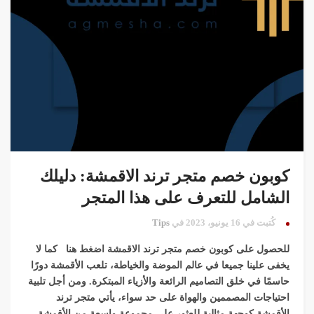
كوبون خصم متجر ترند الاقمشة: دليلك
الشامل للتعرف على هذا المتجر
كُتبت في 16 يونيو، 2023 في
Tips
للحصول على كوبون خصم متجر ترند الاقمشة اضغط هنا كما لا
يخفى علينا جميعا في عالم الموضة والخياطة، تلعب الأقمشة دورًا
حاسمًا في خلق التصاميم الرائعة والأزياء المبتكرة. ومن أجل تلبية
احتياجات المصممين والهواة على حد سواء، يأتي متجر ترند
الأقمشة كوجهة مثالية للعثور على مجموعة واسعة من الأقمشة