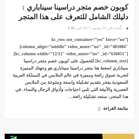
كوبون خصم متجر دراسينا سيناباري :
دليلك الشامل للتعرف على هذا المتجر
كُتبت في 19 يونيو، 2023 في
Life
[kc_row use_container=”yes” force=”no”
column_align=”middle” video_mute=”no” _id=”481004″]
[kc_column width=”12/12″ video_mute=”no” _id=”636851″]
[kc_column_text] للحصول على كوبون خصم متجر دراسينا
سيناباري اضغط هنا متجر دراسينا سيناباري هو وجهتك المميزة
لتجربة تسوق رائعة ومميزة في عالم الملابس في المملكة العربية
السعودية.يفخر بتقديم تشكيلة واسعة ومتنوعة من الملابس
العصرية والأنيقة التي تلبي احتياجات وأذواق الرجال والنساء. في
هدا المتجر، ستجد تشكيلة رائعة…
متابعة القراءة