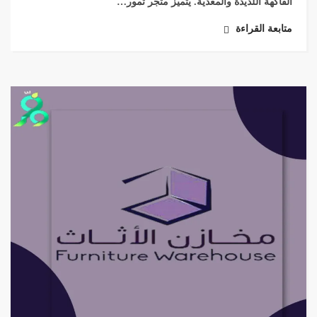
الفاكهة اللذيذة والمغذية. يتميز متجر تمور…
متابعة القراءة